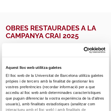
OBRES RESTAURADES A LA
CAMPANYA CRAI 2025
Gràcies a les aportacions rebudes a la campanya de
mecenatge del 2025, es van restaurar i digitalitzar tres
obres excepcionals. Vols veure l'abans i el després?
Aquest lloc web utilitza galetes
ABANS DE LA RESTAURACIÓ
El lloc web de la Universitat de Barcelona utilitza galetes
Biblia sacra
. Anvers: Christophe Plantin, 1583.
pròpies i de tercers amb la finalitat de gestionar les
vostres preferències (recordar informació per a que
MÉS INFORMACIÓ >>>
accediu al lloc web amb determinades característiques
que puguin diferenciar la vostra experiència de la d’altres
usuaris), amb finalitats estadístiques (analitzar com
interactueu amb el lloc web) i amb finalitats de