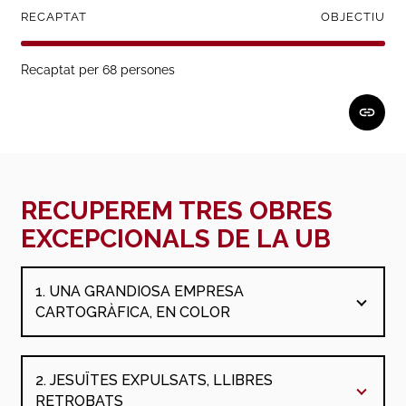
RECAPTAT
OBJECTIU
Recaptat per 68
persones
RECUPEREM TRES OBRES
EXCEPCIONALS DE LA UB
1. UNA GRANDIOSA EMPRESA
CARTOGRÀFICA, EN COLOR
Blaeu, Joan, 1596-1673.
Nuevo atlas, o teatro
del mundo, en el qual, con gran cuydado, se
2. JESUÏTES EXPULSATS, LLIBRES
proponen los mapas y descripciones de todo
RETROBATS