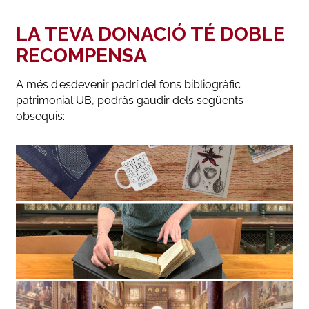
matèriques amb colors acrílics
LA TEVA DONACIÓ TÉ DOBLE
Cost total de la restauració
: 600 €
RECOMPENSA
A més d'esdevenir padrí del fons bibliogràfic
DESCOBREIX L'OBRA >>>
patrimonial UB, podràs gaudir dels següents
obsequis: