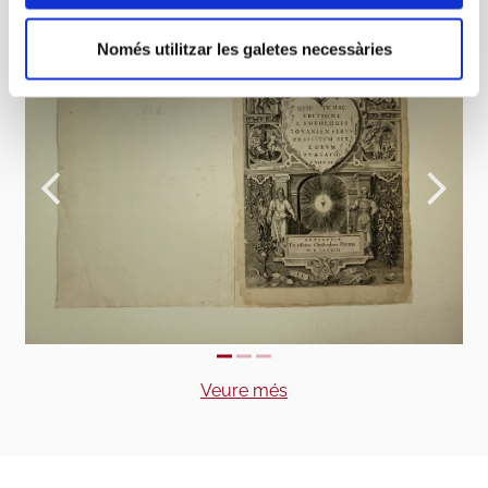
i
m
Només utilitzar les galetes necessàries
e
n
t
Veure més